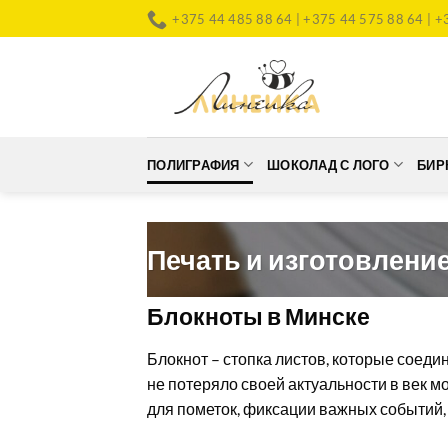
Skip
+375 44 485 88 64 | +375 44 575 88 64 | +
to
content
ПОЛИГРАФИЯ
ШОКОЛАД С ЛОГО
БИР
Печать и изготовлени
Блокноты в Минске
Блокнот – стопка листов, которые соеди
не потеряло своей актуальности в век 
для пометок, фиксации важных событий