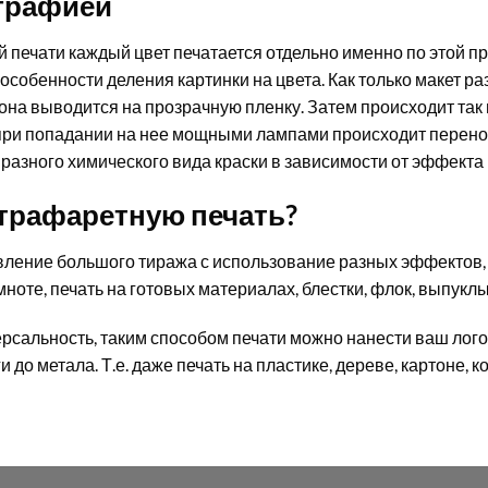
графией
й печати каждый цвет печатается отдельно именно по этой п
 особенности деления картинки на цвета. Как только макет р
 она выводится на прозрачную пленку. Затем происходит так
при попадании на нее мощными лампами происходит перенос
разного химического вида краски в зависимости от эффекта 
 трафаретную печать?
вление большого тиража с использование разных эффектов, 
мноте, печать на готовых материалах, блестки, флок, выпукл
рсальность, таким способом печати можно нанести ваш лог
до метала. Т.е. даже печать на пластике, дереве, картоне, кож