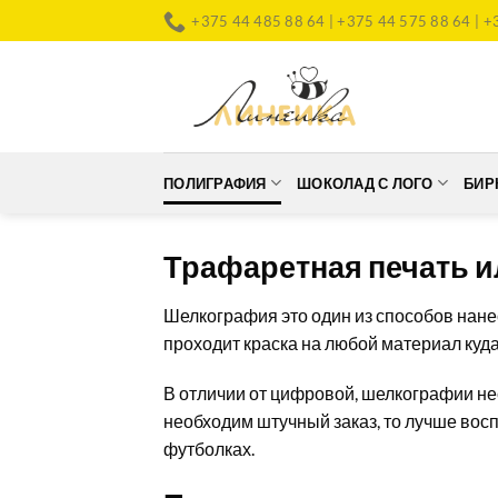
Skip
+375 44 485 88 64 | +375 44 575 88 64 | +
to
content
ПОЛИГРАФИЯ
ШОКОЛАД С ЛОГО
БИР
Трафаретная печать 
Шелкография это один из способов нане
проходит краска на любой материал куда
В отличии от цифровой, шелкографии не
необходим штучный заказ, то лучше вос
футболках.