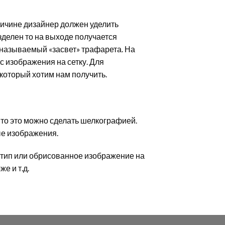
ричине дизайнер должен уделить
азделен то на выходе получается
 называемый «засвет» трафарета. На
 изображения на сетку. Для
который хотим нам получить.
то это можно сделать шелкографией.
ые изображения.
отип или обрисованное изображение на
е и т.д.